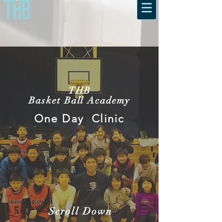
THB
Basket Ball Academy
One Day Clinic
Scroll Down